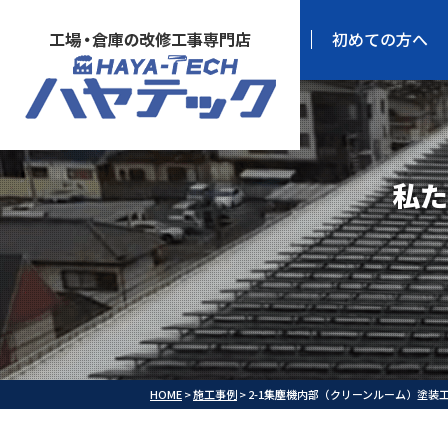
初めての方へ
私た
HOME
>
施工事例
>
2-1集塵機内部（クリーンルーム）塗装