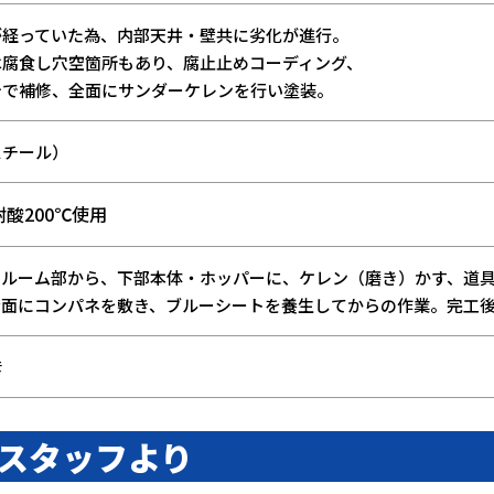
が経っていた為、内部天井・壁共に劣化が進行。
は腐食し穴空箇所もあり、腐止止めコーディング、
テで補修、全面にサンダーケレンを行い塗装。
スチール）
酸200℃使用
ンルーム部から、下部本体・ホッパーに、ケレン（磨き）かす、道
全面にコンパネを敷き、ブルーシートを養生してからの作業。完工
彦
スタッフより