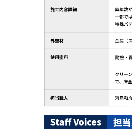
施工内容詳細
築年数
一部で
特殊パ
外壁材
金属（
耐熱・耐
使用塗料
クリー
で、床
担当職人
河島和
Staff Voices
担当